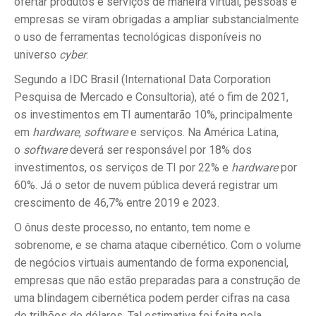
ofertar produtos e serviços de maneira virtual, pessoas e
empresas se viram obrigadas a ampliar substancialmente
o uso de ferramentas tecnológicas disponíveis no
universo
cyber
.
Segundo a IDC Brasil (International Data Corporation
Pesquisa de Mercado e Consultoria), até o fim de 2021,
os investimentos em TI aumentarão 10%, principalmente
em
hardware
,
software
e serviços. Na América Latina,
o
software
deverá ser responsável por 18% dos
investimentos, os serviços de TI por 22% e
hardware
por
60%. Já o setor de nuvem pública deverá registrar um
crescimento de 46,7% entre 2019 e 2023.
O ônus deste processo, no entanto, tem nome e
sobrenome, e se chama ataque cibernético. Com o volume
de negócios virtuais aumentando de forma exponencial,
empresas que não estão preparadas para a construção de
uma blindagem cibernética podem perder cifras na casa
de trilhões de dólares. Tal estimativa foi feita pela