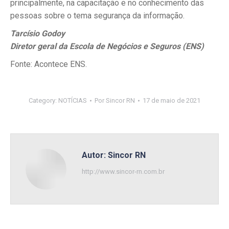
principalmente, na capacitação e no conhecimento das
pessoas sobre o tema segurança da informação.
Tarcísio Godoy
Diretor geral da Escola de Negócios e Seguros (ENS)
Fonte: Acontece ENS.
Category:
NOTÍCIAS
Por
Sincor RN
17 de maio de 2021
Autor:
Sincor RN
http://www.sincor-rn.com.br