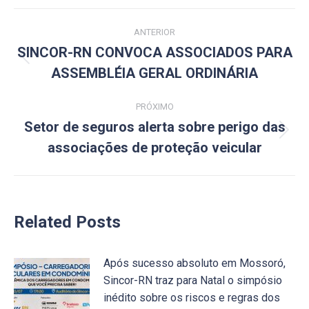
Navegação
ANTERIOR
de
SINCOR-RN CONVOCA ASSOCIADOS PARA
Post
ASSEMBLÉIA GERAL ORDINÁRIA
post:
anterior:
PRÓXIMO
Setor de seguros alerta sobre perigo das
Próximo
associações de proteção veicular
post:
Related Posts
Após sucesso absoluto em Mossoró,
Sincor-RN traz para Natal o simpósio
inédito sobre os riscos e regras dos