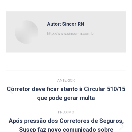
Autor:
Sincor RN
http://www.sincor-rn.com.br
Navegação
ANTERIOR
de
Corretor deve ficar atento à Circular 510/15
Post
que pode gerar multa
post:
anterior:
PRÓXIMO
Após pressão dos Corretores de Seguros,
Susep faz novo comunicado sobre
Próximo