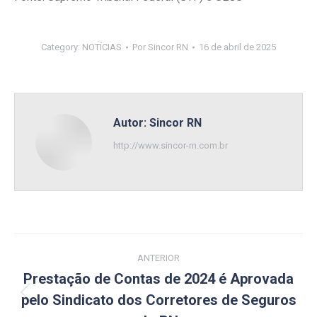
Category:
NOTÍCIAS
Por
Sincor RN
16 de abril de 2025
Autor:
Sincor RN
http://www.sincor-rn.com.br
Navegação
ANTERIOR
de
Prestação de Contas de 2024 é Aprovada
pelo Sindicato dos Corretores de Seguros
Post
post: