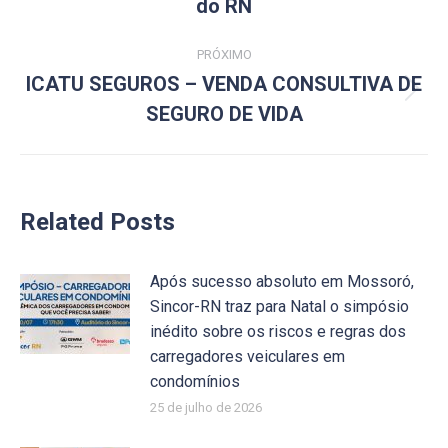
anterior:
do RN
PRÓXIMO
ICATU SEGUROS – VENDA CONSULTIVA DE
Próximo
SEGURO DE VIDA
post:
Related Posts
Após sucesso absoluto em Mossoró,
Sincor-RN traz para Natal o simpósio
inédito sobre os riscos e regras dos
carregadores veiculares em
condomínios
25 de julho de 2026