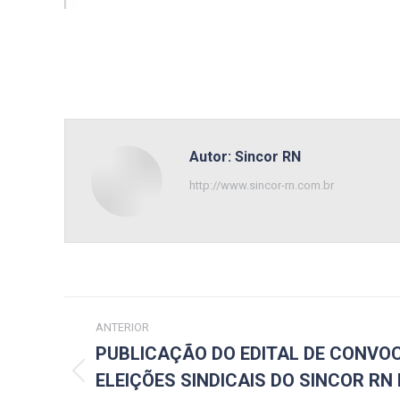
Autor:
Sincor RN
http://www.sincor-rn.com.br
Navegação
ANTERIOR
de
PUBLICAÇÃO DO EDITAL DE CONVO
ELEIÇÕES SINDICAIS DO SINCOR RN
Post
post: