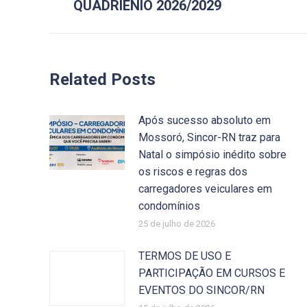
anterior:
QUADRIENIO 2026/2029
Related Posts
Após sucesso absoluto em
Mossoró, Sincor-RN traz para
Natal o simpósio inédito sobre
os riscos e regras dos
carregadores veiculares em
condomínios
25 de julho de 2026
TERMOS DE USO E
PARTICIPAÇÃO EM CURSOS E
EVENTOS DO SINCOR/RN