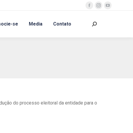
Facebook
Instagram
YouTube
page
page
page
socie-se
Media
Contato
opens
opens
opens
Search:
in
in
in
new
new
new
window
window
window
ução do processo eleitoral da entidade para o