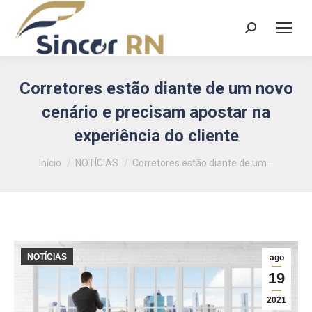
Search:
Corretores estão diante de um novo
cenário e precisam apostar na
experiência do cliente
Você está aqui:
Início
NOTÍCIAS
Corretores estão diante de um…
NOTÍCIAS
ago
19
2021