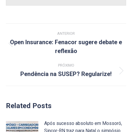
Navegação
ANTERIOR
de
Open Insurance: Fenacor sugere debate e
Post
reflexão
post:
anterior:
PRÓXIMO
Pendência na SUSEP? Regularize!
Próximo
post:
Related Posts
Após sucesso absoluto em Mossoró,
Sincor-RN traz para Natal o simpósio