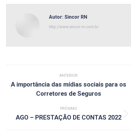
Autor:
Sincor RN
http://www.sincor-rn.com.br
Navegação
ANTERIOR
de
A importância das mídias sociais para os
Post
Corretores de Seguros
post:
anterior:
PRÓXIMO
AGO – PRESTAÇÃO DE CONTAS 2022
Próximo
post: