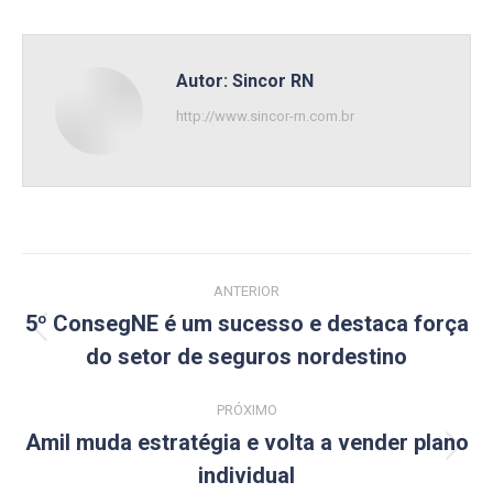
Autor:
Sincor RN
http://www.sincor-rn.com.br
Navegação
ANTERIOR
de
5º ConsegNE é um sucesso e destaca força
Post
do setor de seguros nordestino
post:
anterior:
PRÓXIMO
Amil muda estratégia e volta a vender plano
Próximo
individual
post: