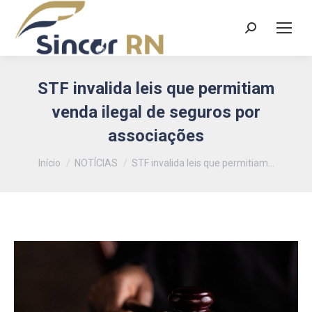
Search:
STF invalida leis que permitiam
venda ilegal de seguros por
associações
Você está aqui:
Início
NOTÍCIAS
STF invalida leis que permitiam…