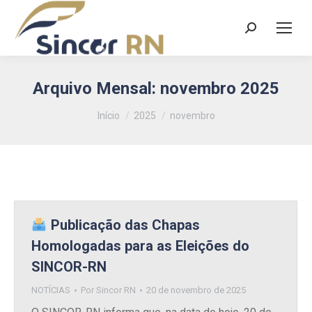
Search:
Arquivo Mensal:
novembro 2025
Você está aqui:
Início
2025
novembro
Publicação das Chapas
Homologadas para as Eleições do
SINCOR-RN
NOTÍCIAS
Por
Sincor RN
20 de novembro de 2025