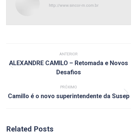
http://www.sincor-rn.com.br
Navegação
ANTERIOR
de
ALEXANDRE CAMILO – Retomada e Novos
Post
Desafios
post:
anterior:
PRÓXIMO
Camillo é o novo superintendente da Susep
Próximo
post:
Related Posts