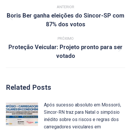
Navegação
ANTERIOR
de
Boris Ber ganha eleições do Sincor-SP com
Post
87% dos votos
post:
anterior:
PRÓXIMO
Proteção Veicular: Projeto pronto para ser
Próximo
votado
post:
Related Posts
Após sucesso absoluto em Mossoró,
Sincor-RN traz para Natal o simpósio
inédito sobre os riscos e regras dos
carregadores veiculares em