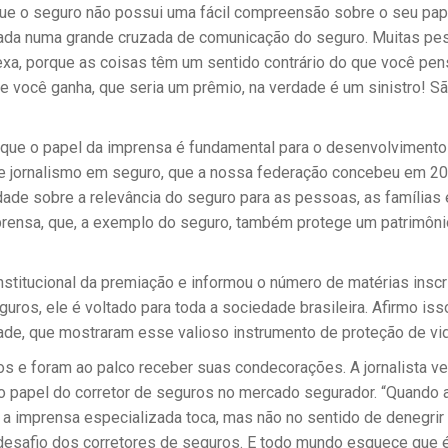
que o seguro não possui uma fácil compreensão sobre o seu pape
da numa grande cruzada de comunicação do seguro. Muitas pes
xa, porque as coisas têm um sentido contrário do que você pens
e você ganha, que seria um prêmio, na verdade é um sinistro! São
 que o papel da imprensa é fundamental para o desenvolviment
 de jornalismo em seguro, que a nossa federação concebeu em 
edade sobre a relevância do seguro para as pessoas, as famílias
ensa, que, a exemplo do seguro, também protege um patrimônio v
institucional da premiação e informou o número de matérias insc
ros, ele é voltado para toda a sociedade brasileira. Afirmo i
dade, que mostraram esse valioso instrumento de proteção de vid
os e foram ao palco receber suas condecorações. A jornalista v
do papel do corretor de seguros no mercado segurador. “Quando 
a imprensa especializada toca, mas não no sentido de denegrir 
esafio dos corretores de seguros. E todo mundo esquece que é 