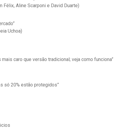
m Félix, Aline Scarponi e David Duarte)
ercado”
ceia Uchoa)
mais caro que versão tradicional; veja como funciona”
mas só 20% estão protegidos”
ócios