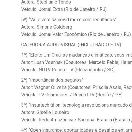
Autora: Stephanie Tondo
Veículo: Jornal Extra (Rio de Janeiro / RJ)
5º) “Vai e vem da covid mexe com resultados”
Autora: Simone Goldberg
Veículo: Jornal Valor Econômico (Rio de Janeiro / RJ)
CATEGORIA AUDIOVISUAL (INCLUI RÁDIO E TV)
1º) “Efeito Um Grau: as mudanças climáticas, seus i
Autor: Luan Vosnhak (Coautores: Marcelo Feble, Hele
Veículo: NDTV Record TV (Florianópolis / SC)
2º) “Importância dos seguros”
Autor: Wagner Oliveira (Coautores: Priscila Assis, Ra
Veículo: TV Guararapes / Record TV (Recife / PE)
3º) “Insurtech tá on: tecnologia revoluciona mercado
Autora: Giselle Loureiro
Veículo: Rede Amazônica / Sucursal Brasília (Brasília 
4º) “Open insurance: oportunidades e desafios em 