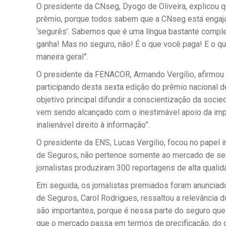
O presidente da CNseg, Dyogo de Oliveira, explicou 
prêmio, porque todos sabem que a CNseg está engaja
‘segurês’. Sabemos que é uma língua bastante comple
ganha! Mas no seguro, não! É o que você paga! E o qu
maneira geral”.
O presidente da FENACOR, Armando Vergílio, afirmou
participando desta sexta edição do prêmio nacional
objetivo principal difundir a conscientização da soci
vem sendo alcançado com o inestimável apoio da impr
inalienável direito à informação”.
O presidente da ENS, Lucas Vergilio, focou no papel 
de Seguros, não pertence somente ao mercado de segu
jornalistas produziram 300 reportagens de alta quali
Em seguida, os jornalistas premiados foram anunciad
de Seguros, Carol Rodrigues, ressaltou a relevância 
são importantes, porque é nessa parte do seguro que 
que o mercado passa em termos de precificação, do d