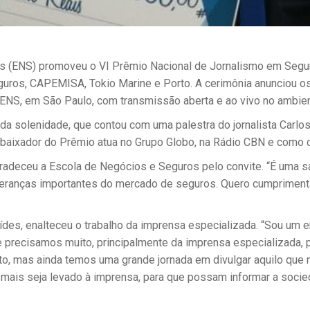
os (ENS) promoveu o VI Prêmio Nacional de Jornalismo em Segur
ros, CAPEMISA, Tokio Marine e Porto. A cerimônia anunciou o
 ENS, em São Paulo, com transmissão aberta e ao vivo no ambien
a da solenidade, que contou com uma palestra do jornalista Car
ixador do Prêmio atua no Grupo Globo, na Rádio CBN e como co
gradeceu a Escola de Negócios e Seguros pelo convite. “É uma s
ideranças importantes do mercado de seguros. Quero cumprimenta
s, enalteceu o trabalho da imprensa especializada. “Sou um en
 precisamos muito, principalmente da imprensa especializada, 
to, mas ainda temos uma grande jornada em divulgar aquilo que 
 mais seja levado à imprensa, para que possam informar a socie