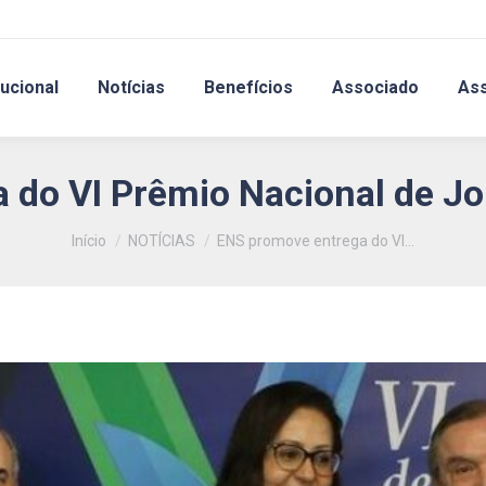
tucional
Notícias
Benefícios
Associado
As
 do VI Prêmio Nacional de J
Você está aqui:
Início
NOTÍCIAS
ENS promove entrega do VI…