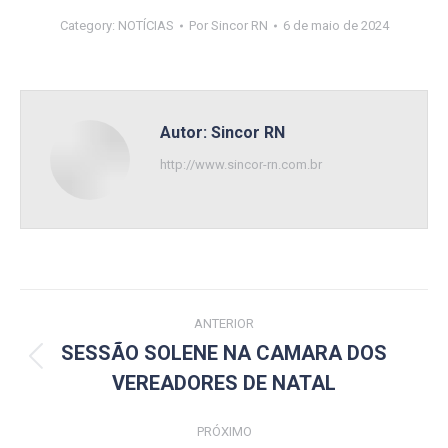
Category:
NOTÍCIAS
Por
Sincor RN
6 de maio de 2024
Autor:
Sincor RN
http://www.sincor-rn.com.br
Navegação
ANTERIOR
de
SESSÃO SOLENE NA CAMARA DOS
Post
VEREADORES DE NATAL
post:
anterior:
PRÓXIMO