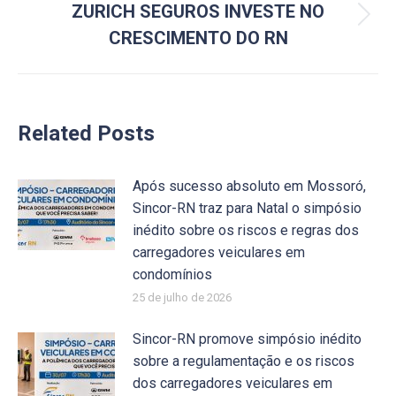
ZURICH SEGUROS INVESTE NO
Próximo
CRESCIMENTO DO RN
post:
Related Posts
Após sucesso absoluto em Mossoró,
Sincor-RN traz para Natal o simpósio
inédito sobre os riscos e regras dos
carregadores veiculares em
condomínios
25 de julho de 2026
Sincor-RN promove simpósio inédito
sobre a regulamentação e os riscos
dos carregadores veiculares em