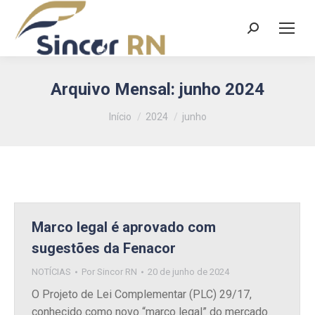
Search:
Arquivo Mensal:
junho 2024
Você está aqui:
Início
2024
junho
Marco legal é aprovado com
sugestões da Fenacor
NOTÍCIAS
Por
Sincor RN
20 de junho de 2024
O Projeto de Lei Complementar (PLC) 29/17,
conhecido como novo “marco legal” do mercado