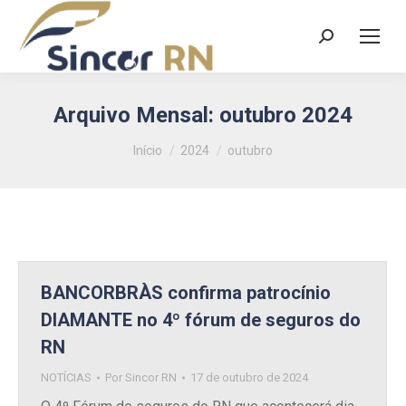
Search:
Arquivo Mensal:
outubro 2024
Você está aqui:
Início
2024
outubro
BANCORBRÀS confirma patrocínio
DIAMANTE no 4º fórum de seguros do
RN
NOTÍCIAS
Por
Sincor RN
17 de outubro de 2024