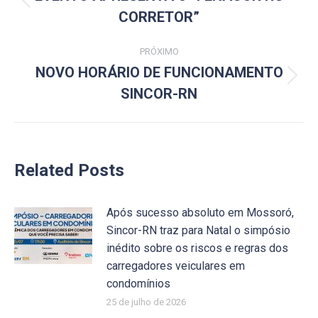
Post
CORRETOR”
post:
anterior:
PRÓXIMO
NOVO HORÁRIO DE FUNCIONAMENTO
Próximo
SINCOR-RN
post:
Related Posts
Após sucesso absoluto em Mossoró,
Sincor-RN traz para Natal o simpósio
inédito sobre os riscos e regras dos
carregadores veiculares em
condomínios
25 de julho de 2026