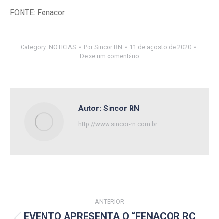
FONTE: Fenacor.
Category:
NOTÍCIAS
Por
Sincor RN
11 de agosto de 2020
Deixe um comentário
Autor:
Sincor RN
http://www.sincor-rn.com.br
Navegação
ANTERIOR
de
EVENTO APRESENTA O “FENACOR RC